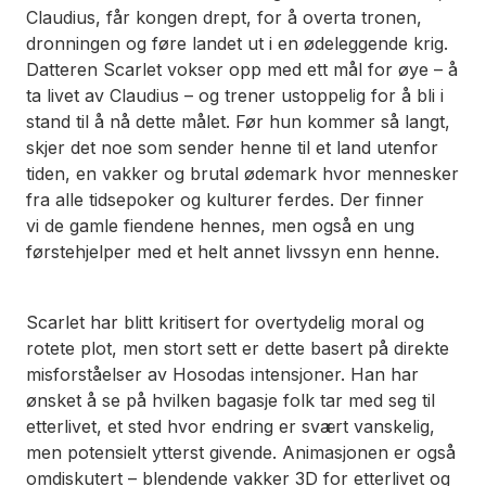
Claudius, får kongen drept, for å overta tronen,
dronningen og føre landet ut i en ødeleggende krig.
Datteren Scarlet vokser opp med ett mål for øye – å
ta livet av Claudius – og trener ustoppelig for å bli i
stand til å nå dette målet. Før hun kommer så langt,
skjer det noe som sender henne til et land utenfor
tiden, en vakker og brutal ødemark hvor mennesker
fra alle tidsepoker og kulturer ferdes. Der finner
vi de gamle fiendene hennes, men også en ung
førstehjelper med et helt annet livssyn enn henne.
Scarlet
har blitt kritisert for overtydelig moral og
rotete plot, men stort sett er dette basert på direkte
misforståelser av Hosodas intensjoner. Han har
ønsket å se på hvilken bagasje folk tar med seg til
etterlivet, et sted hvor endring er svært vanskelig,
men potensielt ytterst givende. Animasjonen er også
omdiskutert – blendende vakker 3D for etterlivet og