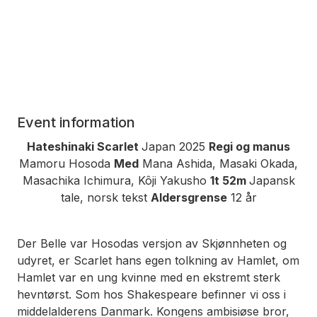
Event information
Hateshinaki Scarlet
Japan 2025
Regi og manus
Mamoru Hosoda
Med
Mana Ashida, Masaki Okada,
Masachika Ichimura, Kôji Yakusho
1t 52m
Japansk
tale, norsk tekst
Aldersgrense
12 år
Der
Belle
var Hosodas versjon av
Skjønnheten og
udyret
, er
Scarlet
hans egen tolkning av
Hamlet
, om
Hamlet var en ung kvinne med en ekstremt sterk
hevntørst. Som hos Shakespeare befinner vi oss i
middelalderens Danmark. Kongens ambisiøse bror,