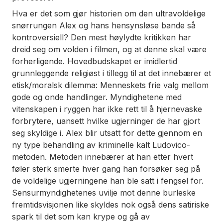
Hva er det som gjør historien om den ultravoldelige
snørrungen Alex og hans hensynsløse bande så
kontroversiell? Den mest høylydte kritikken har
dreid seg om volden i filmen, og at denne skal være
forherligende. Hovedbudskapet er imidlertid
grunnleggende religiøst i tillegg til at det innebærer et
etisk/moralsk dilemma: Menneskets frie valg mellom
gode og onde handlinger. Myndighetene med
vitenskapen i ryggen har ikke rett til å hjernevaske
forbrytere, uansett hvilke ugjerninger de har gjort
seg skyldige i. Alex blir utsatt for dette gjennom en
ny type behandling av kriminelle kalt Ludovico-
metoden. Metoden innebærer at han etter hvert
føler sterk smerte hver gang han forsøker seg på
de voldelige ugjerningene han ble satt i fengsel for.
Sensurmyndighetenes uvilje mot denne burleske
fremtidsvisjonen like skyldes nok også dens satiriske
spark til det som kan krype og gå av