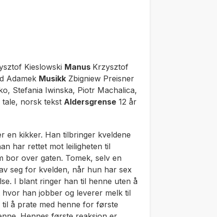
sztof Kieslowski
Manus
Krzysztof
ld Adamek
Musikk
Zbigniew Preisner
 Stefania Iwinska, Piotr Machalica,
tale, norsk tekst
Aldersgrense
12 år
r en kikker. Han tilbringer kveldene
har rettet mot leiligheten til
m bor over gaten. Tomek, selv en
 av seg for kvelden, når hun har sex
lse. I blant ringer han til henne uten å
 hvor han jobber og leverer melk til
il å prate med henne for første
henne. Hennes første reaksjon er