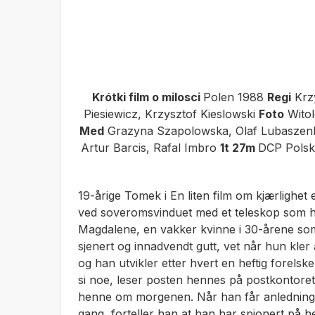
Krótki film o milosci
Polen 1988
Regi
Krzy
Piesiewicz, Krzysztof Kieslowski
Foto
Wito
Med
Grazyna Szapolowska, Olaf Lubaszenko,
Artur Barcis, Rafal Imbro
1t 27m
DCP Polsk 
19-årige Tomek i
En liten film om kjærlighet
e
ved soveromsvinduet med et teleskop som han 
Magdalene, en vakker kvinne i 30-årene so
sjenert og innadvendt gutt, vet når hun kler
og han utvikler etter hvert en heftig forelske
si noe, leser posten hennes på postkontoret
henne om morgenen. Når han får anledning t
gang, forteller han at han har spionert på 