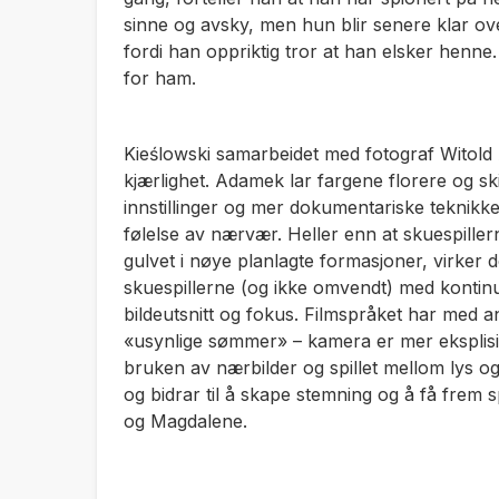
sinne og avsky, men hun blir senere klar ove
fordi han oppriktig tror at han elsker henne
for ham.
Kieślowski samarbeidet med fotograf Witol
kjærlighet
. Adamek lar fargene florere og ski
innstillinger og mer dokumentariske teknikk
følelse av nærvær. Heller enn at skuespillerne
gulvet i nøye planlagte formasjoner, virker
skuespillerne (og ikke omvendt) med kontinue
bildeutsnitt og fokus. Filmspråket har med 
«usynlige sømmer» – kamera er mer eksplisitt
bruken av nærbilder og spillet mellom lys o
og bidrar til å skape stemning og å få frem
og Magdalene.