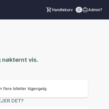
Handlekurv
0
Admin?
 nøkternt vis.
 flere billetter tilgjengelig
JER DET?