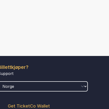
Billettkjøper?
Support
LAND
Get TicketCo Wallet