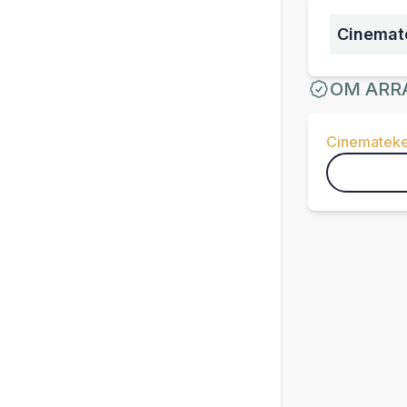
Cinemate
OM ARR
Cinemateke