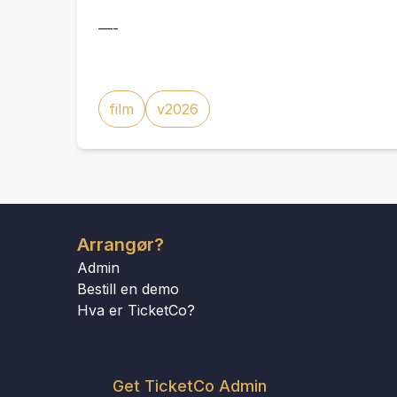
—-
film
v2026
Arrangør?
Admin
Bestill en demo
Hva er TicketCo?
Get TicketCo Admin