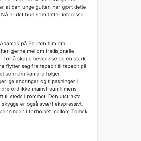
r at den unge gutten har gjort dette
. Nå er det hun som fatter interesse
d Adamek på
En liten film om
fter gjerne mellom tradisjonelle
er for å skape bevegelse og en sterk
 flytter seg fra tapebit til tapebit på
 det som om kamera følger
rlige endringer og tilpasninger i
andre ord ikke mainstreamfilmens
 til stede i rommet. Den utstrakte
g skygge er også svært ekspressivt,
 spenningen i forholdet mellom Tomek