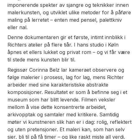
imponerende spekter av sjangre og teknikker innen
malerkunsten, og utviklet ulike metoder for å påføre
maling på lerretet – enten med pensel, palettkniv
eller nal.
Denne dokumentaren gir et første, intimt innblikk i
Richters atelier på flere tiår. I hans studio i Køln
åpnes et ellers lukket og privat rom – og vi får være
til stede mens kunsten blir til.
Regissør Corinna Belz lar kameraet observere og
følge malerier i prosess, lag for lag, mens Richter
arbeider med sine karakteristiske abstrakte
komposisjoner. Resultatet er som å befinne seg i et
museum som har blitt levende. Filmen veksler
mellom å vise dette konsentrerte arbeidet,
arkivopptak og samtaler med kritikere. Samtidig
møter vi kunstneren slik han er i dag: rolig, reflektert
og uten pretensjoner. Et maleri kan, som han selv
sier, bli til på få timer – og like raskt miste all verdi.