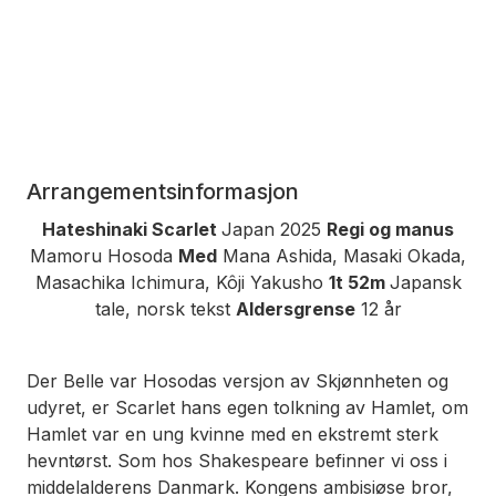
Arrangementsinformasjon
Hateshinaki Scarlet
Japan 2025
Regi og manus
Mamoru Hosoda
Med
Mana Ashida, Masaki Okada,
Masachika Ichimura, Kôji Yakusho
1t 52m
Japansk
tale, norsk tekst
Aldersgrense
12 år
Der
Belle
var Hosodas versjon av
Skjønnheten og
udyret
, er
Scarlet
hans egen tolkning av
Hamlet
, om
Hamlet var en ung kvinne med en ekstremt sterk
hevntørst. Som hos Shakespeare befinner vi oss i
middelalderens Danmark. Kongens ambisiøse bror,