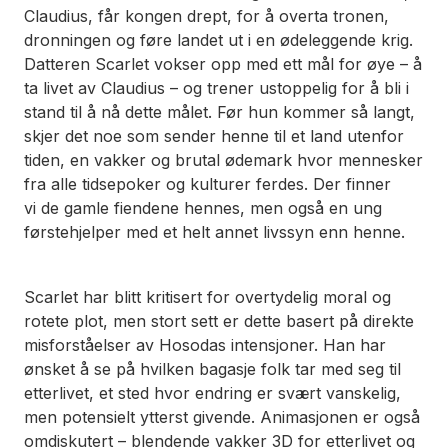
Claudius, får kongen drept, for å overta tronen,
dronningen og føre landet ut i en ødeleggende krig.
Datteren Scarlet vokser opp med ett mål for øye – å
ta livet av Claudius – og trener ustoppelig for å bli i
stand til å nå dette målet. Før hun kommer så langt,
skjer det noe som sender henne til et land utenfor
tiden, en vakker og brutal ødemark hvor mennesker
fra alle tidsepoker og kulturer ferdes. Der finner
vi de gamle fiendene hennes, men også en ung
førstehjelper med et helt annet livssyn enn henne.
Scarlet
har blitt kritisert for overtydelig moral og
rotete plot, men stort sett er dette basert på direkte
misforståelser av Hosodas intensjoner. Han har
ønsket å se på hvilken bagasje folk tar med seg til
etterlivet, et sted hvor endring er svært vanskelig,
men potensielt ytterst givende. Animasjonen er også
omdiskutert – blendende vakker 3D for etterlivet og