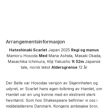
Arrangementsinformasjon
Hateshinaki Scarlet
Japan 2025
Regi og manus
Mamoru Hosoda
Med
Mana Ashida, Masaki Okada,
Masachika Ichimura, Kôji Yakusho
1t 52m
Japansk
tale, norsk tekst
Aldersgrense
12 år
Der
Belle
var Hosodas versjon av
Skjønnheten og
udyret
, er
Scarlet
hans egen tolkning av
Hamlet
, om
Hamlet var en ung kvinne med en ekstremt sterk
hevntørst. Som hos Shakespeare befinner vi oss i
middelalderens Danmark. Kongens ambisiøse bror,