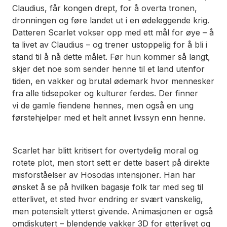
Claudius, får kongen drept, for å overta tronen,
dronningen og føre landet ut i en ødeleggende krig.
Datteren Scarlet vokser opp med ett mål for øye – å
ta livet av Claudius – og trener ustoppelig for å bli i
stand til å nå dette målet. Før hun kommer så langt,
skjer det noe som sender henne til et land utenfor
tiden, en vakker og brutal ødemark hvor mennesker
fra alle tidsepoker og kulturer ferdes. Der finner
vi de gamle fiendene hennes, men også en ung
førstehjelper med et helt annet livssyn enn henne.
Scarlet
har blitt kritisert for overtydelig moral og
rotete plot, men stort sett er dette basert på direkte
misforståelser av Hosodas intensjoner. Han har
ønsket å se på hvilken bagasje folk tar med seg til
etterlivet, et sted hvor endring er svært vanskelig,
men potensielt ytterst givende. Animasjonen er også
omdiskutert – blendende vakker 3D for etterlivet og