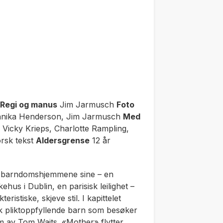
Regi og manus
Jim Jarmusch
Foto
nika Henderson, Jim Jarmusch
Med
 Vicky Krieps, Charlotte Rampling,
orsk tekst
Aldersgrense
12 år
til barndomshjemmene sine – en
kehus i Dublin, en parisisk leilighet –
istiske, skjeve stil. I kapittelet
ik pliktoppfyllende barn som besøker
rm av Tom Waits. «Mother» flytter