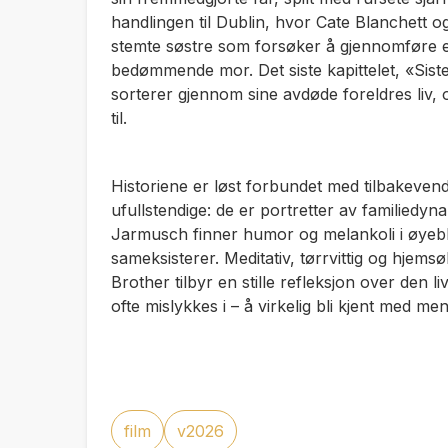
handlingen til Dublin, hvor Cate Blanchett og
stemte søstre som forsøker å gjennomføre et 
bedømmende mor. Det siste kapittelet, «Siste
sorterer gjennom sine avdøde foreldres liv, o
til.
Historiene er løst forbundet med tilbakevend
ufullstendige: de er portretter av familiedyn
Jarmusch finner humor og melankoli i øyebl
sameksisterer. Meditativ, tørrvittig og hjems
Brother
tilbyr en stille refleksjon over den
ofte mislykkes i – å virkelig bli kjent med 
film
v2026