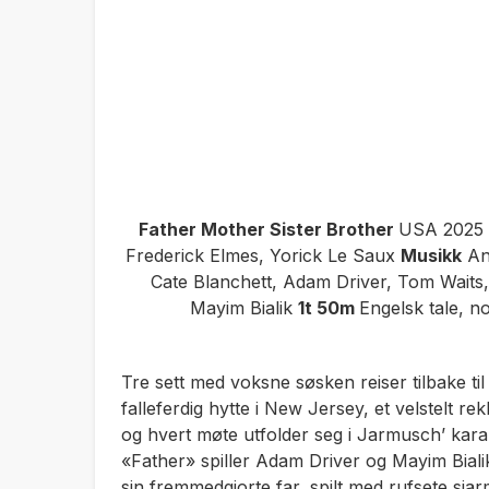
Father Mother Sister Brother
USA 2025
Frederick Elmes, Yorick Le Saux
Musikk
An
Cate Blanchett, Adam Driver, Tom Waits,
Mayim Bialik
1t 50m
Engelsk tale, n
Tre sett med voksne søsken reiser tilbake 
falleferdig hytte i New Jersey, et velstelt rek
og hvert møte utfolder seg i Jarmusch’ karakter
«Father» spiller Adam Driver og Mayim Bial
sin fremmedgjorte far, spilt med rufsete sja