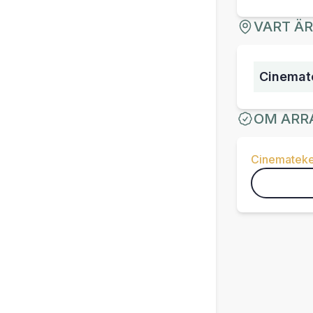
VART Ä
Cinemate
OM ARR
Cinemateke