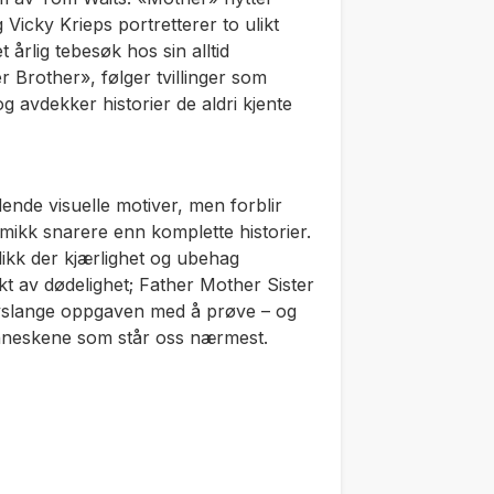
 Vicky Krieps portretterer to ulikt
årlig tebesøk hos sin alltid
r Brother», følger tvillinger som
g avdekker historier de aldri kjente
ende visuelle motiver, men forblir
amikk snarere enn komplette historier.
ikk der kjærlighet og ubehag
økt av dødelighet;
Father Mother Sister
 livslange oppgaven med å prøve – og
menneskene som står oss nærmest.