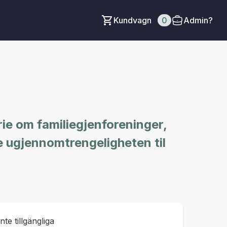
Kundvagn
0
Admin?
rie om familiegjenforeninger,
e ugjennomtrengeligheten til
inte tillgängliga