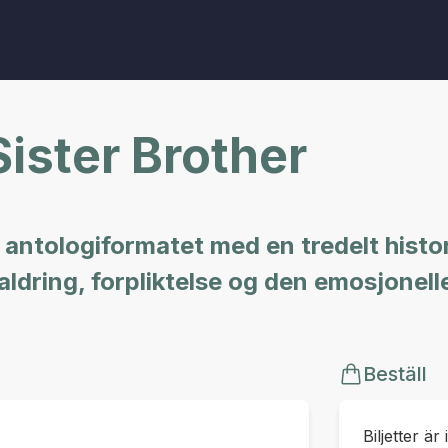
ister Brother
 antologiformatet med en tredelt histo
ldring, forpliktelse og den emosjonell
Beställ
Biljetter är 