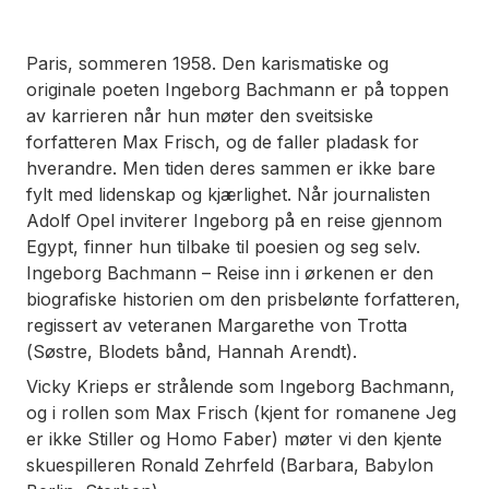
Paris, sommeren 1958. Den karismatiske og
originale poeten Ingeborg Bachmann er på toppen
av karrieren når hun møter den sveitsiske
forfatteren Max Frisch, og de faller pladask for
hverandre. Men tiden deres sammen er ikke bare
fylt med lidenskap og kjærlighet. Når journalisten
Adolf Opel inviterer Ingeborg på en reise gjennom
Egypt, finner hun tilbake til poesien og seg selv.
Ingeborg Bachmann – Reise inn i ørkenen
er den
biografiske historien om den prisbelønte forfatteren,
regissert av veteranen Margarethe von Trotta
(
Søstre
,
Blodets bånd
,
Hannah Arendt
).
Vicky Krieps er strålende som Ingeborg Bachmann,
og i rollen som Max Frisch (kjent for romanene Jeg
er ikke Stiller og Homo Faber) møter vi den kjente
skuespilleren Ronald Zehrfeld (
Barbara
,
Babylon