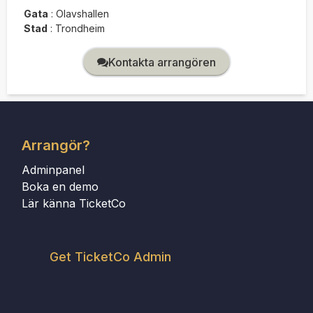
Gata
:
Olavshallen
Stad
:
Trondheim
Kontakta arrangören
Arrangör?
Adminpanel
Boka en demo
Lär känna TicketCo
Get TicketCo Admin