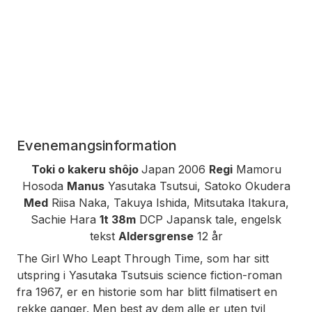
Evenemangsinformation
Toki o kakeru shôjo
Japan 2006
Regi
Mamoru
Hosoda
Manus
Yasutaka Tsutsui, Satoko Okudera
Med
Riisa Naka, Takuya Ishida, Mitsutaka Itakura,
Sachie Hara
1t 38m
DCP Japansk tale, engelsk
tekst
Aldersgrense
12 år
The Girl Who Leapt Through Time
, som har sitt
utspring i Yasutaka Tsutsuis science ­fiction-roman
fra 1967, er en historie som har blitt filmatisert en
rekke ganger. Men best av dem alle er uten tvil