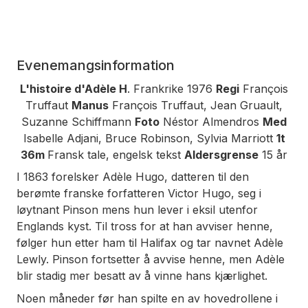
Evenemangsinformation
L'histoire d'Adèle H
. Frankrike 1976
Regi
François
Truffaut
Manus
François Truffaut, Jean Gruault,
Suzanne Schiffmann
Foto
Néstor Almendros
Med
Isabelle Adjani, Bruce Robinson, Sylvia Marriott
1t
36m
Fransk tale, engelsk tekst
Aldersgrense
15 år
I 1863 forelsker Adèle Hugo, datteren til den
berømte franske forfatteren Victor Hugo, seg i
løytnant Pinson mens hun lever i eksil utenfor
Englands kyst. Til tross for at han avviser henne,
følger hun etter ham til Halifax og tar navnet Adèle
Lewly. Pinson fortsetter å avvise henne, men Adèle
blir stadig mer besatt av å vinne hans kjærlighet.
Noen måneder før han spilte en av hovedrollene i