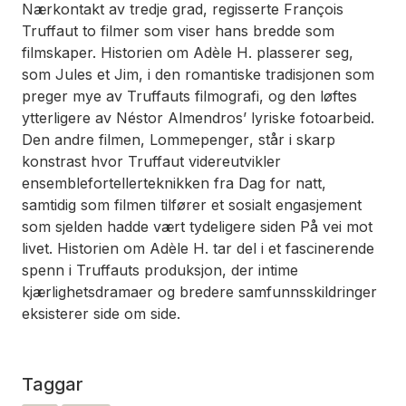
Nærkontakt av tredje grad
, regisserte François
Truffaut to filmer som viser hans bredde som
filmskaper.
Historien om Adèle H.
plasserer seg,
som
Jules et Jim
, i den romantiske tradisjonen som
preger mye av Truffauts filmografi, og den løftes
ytterligere av Néstor Almendros’ lyriske fotoarbeid.
Den andre filmen,
Lommepenger
, står i skarp
konstrast hvor Truffaut videreutvikler
ensemblefortellerteknikken fra
Dag for natt
,
samtidig som filmen tilfører et sosialt engasjement
som sjelden hadde vært tydeligere siden
På vei mot
livet
.
Historien om Adèle H.
tar del i et fascinerende
spenn i Truffauts produksjon, der intime
kjærlighetsdramaer og bredere samfunnsskildringer
eksisterer side om side.
Taggar