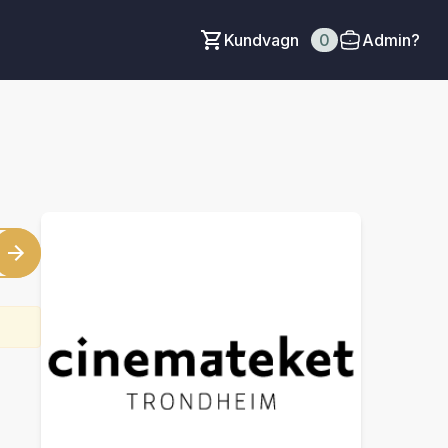
Kundvagn
0
Admin?