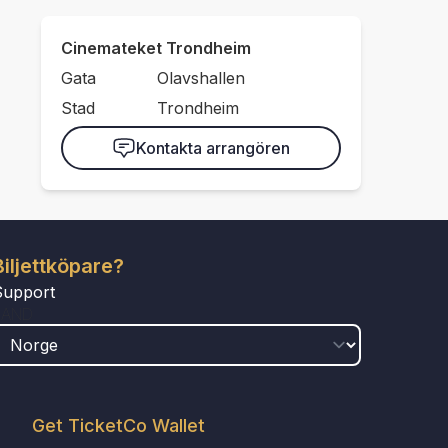
Cinemateket Trondheim
Gata
Olavshallen
Stad
Trondheim
Kontakta arrangören
Biljettköpare?
Support
LAND
Get TicketCo Wallet