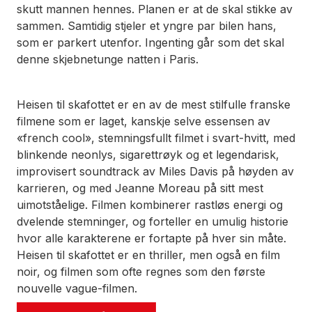
skutt mannen hennes. Planen er at de skal stikke av
sammen. Samtidig stjeler et yngre par bilen hans,
som er parkert utenfor. Ingenting går som det skal
denne skjebnetunge natten i Paris.
Heisen til skafottet
er en av de mest stilfulle franske
filmene som er laget, kanskje selve essensen av
«french cool», stemningsfullt filmet i svart-hvitt, med
blinkende neonlys, sigarettrøyk og et legendarisk,
improvisert soundtrack av Miles Davis på høyden av
karrieren, og med Jeanne Moreau på sitt mest
uimotståelige. Filmen kombinerer rastløs energi og
dvelende stemninger, og forteller en umulig historie
hvor alle karakterene er fortapte på hver sin måte.
Heisen til skafottet
er en thriller, men også en film
noir, og filmen som ofte regnes som den første
nouvelle vague-filmen.