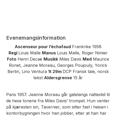
Evenemangsinformation
Ascenseur pour l’échafaud
Frankrike 1958
Regi
Louis Malle
Manus
Louis Malle, Roger Nimier
Foto
Henri Decaë
Musikk
Miles Davis
Med
Maurice
Ronet, Jeanne Moreau, Georges Poujouly, Yorick
Bertin, Lino Ventura
1t 29m
DCP Fransk tale, norsk
tekst
Aldersgrense
15 år
Paris 1957. Jeanne Moreau går gatelangs nattestid til
de hese tonene fra Miles Davis’ trompet. Hun venter
på kjæresten sin, Tavernier, som sitter fast i heisen i
kontorbygningen hvor han jobber, etter at han har