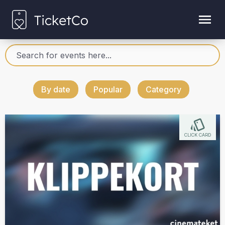
By date
Popular
Category
CLICK CARD