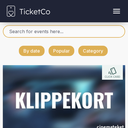
By date
Popular
Category
CLICK CARD